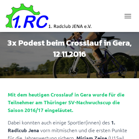
N
A
V
I
3x Podest beim Crosslauf in Gera,
G
A
12.11.2016
T
I
O
N
U
M
S
Mit dem heutigen Crosslauf in Gera wurde für die
C
Teilnehmer am Thüringer SV-Nachwuchscup die
H
A
Saison 2016/17 eingeläutet.
L
T
Dabei konnten auch einige Sportler(innen) des
1.
E
vorn mitmischen und die ersten Punkte
Radlcub Jena
N
für die Jahreswertung sichern.
(U15w)
Miriam Zeise