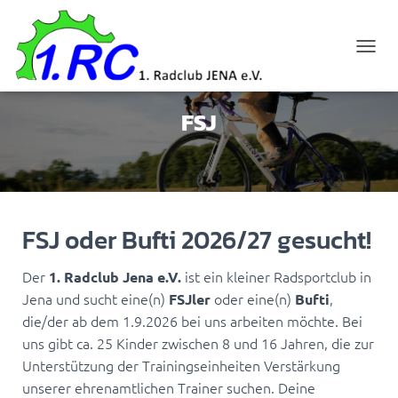
N
A
V
I
FSJ
G
A
T
I
O
N
U
FSJ oder Bufti 2026/27 gesucht!
M
S
Der
ist ein kleiner Radsportclub in
1. Radclub Jena e.V.
C
H
Jena und sucht eine(n)
oder eine(n)
,
FSJler
Bufti
A
die/der ab dem 1.9.2026 bei uns arbeiten möchte. Bei
L
uns gibt ca. 25 Kinder zwischen 8 und 16 Jahren, die zur
T
Unterstützung der Trainingseinheiten Verstärkung
E
N
unserer ehrenamtlichen Trainer suchen. Deine