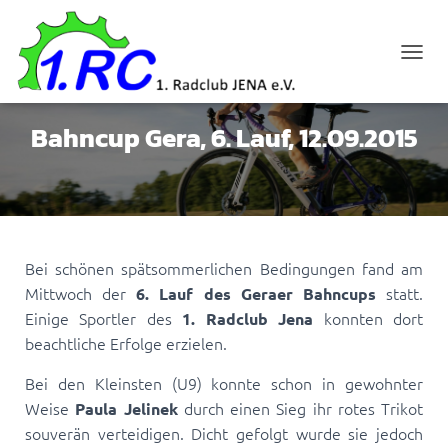
N
A
V
I
Bahncup Gera, 6. Lauf, 12.09.2015
G
A
T
I
O
N
U
Bei schönen spätsommerlichen Bedingungen fand am
M
Mittwoch der
statt.
6. Lauf des Geraer Bahncups
S
C
Einige Sportler des
konnten dort
1. Radclub Jena
H
beachtliche Erfolge erzielen.
A
L
Bei den Kleinsten (U9) konnte schon in gewohnter
T
Weise
durch einen Sieg ihr rotes Trikot
Paula Jelinek
E
N
souverän verteidigen. Dicht gefolgt wurde sie jedoch