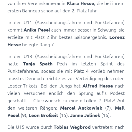
von ihrer Vereinskameradin
, die bei ihrem
Klara Hesse
ersten Bahncup schon auf den 2. Platz fuhr.
In der U11 (Ausscheidungsfahren und Punktefahren)
kommt
auch immer besser in Schwung; sie
Anika Pesel
erzielte mit Platz 2 ihr bestes Saisonergebnis.
Lorenz
belegte Rang 7.
Hesse
In der U13 (Ausscheidungsfahren und Punktefahren)
hatte
Pech im letzten Sprint des
Tanja Spath
Punktefahrens, sodass sie mit Platz 4 vorlieb nehmen
musste. Dennoch reichte es zur Verteidigung des roten
Leader-Trikots. Bei den Jungs hat
nach
Alfred Hesse
vielen Versuchen endlich den Sprung auf’s Podest
geschaftt – Glückwunsch zu einem tollen 2. Platz! Auf
den weiteren Rängen:
(7),
Marcel Antkowiak
Mail
(9),
(15),
(16).
Pesel
Leon Broßeit
Janne Jelinek
Die U15 wurde durch
vertreten; nach
Tobias Wegbrod