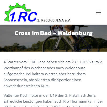
N
A
V
I
Cross im Bad – Waldenburg
G
A
T
I
O
N
4 Starter vom 1. RC Jena haben sich am 23.11.2025 zum 2.
U
M
Wettkampf des Wochenendes nach Waldenburg
S
aufgemacht. Bei kaltem Wetter, aber herrlichem
C
Sonnenschein, absolvierten die Sportler einen
H
A
abwechslungsreichen Kurs.
L
T
Valtentin Koch holte in der U19 den 2. Platz nach Jena.
E
Erfreuliche Leistungen haben auch Rio Thormann (5. in der
N