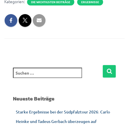
Kategorien:
DIE WICHTIGSTEN BEITRÄGE
ERGEBNISSE
S
u
c
h
e
Neueste Beiträge
n
n
Starke Ergebnisse bei der Südpfalztour 2026: Carlo
a
c
Heinke und Tadeus Gerbach überzeugen auf
h