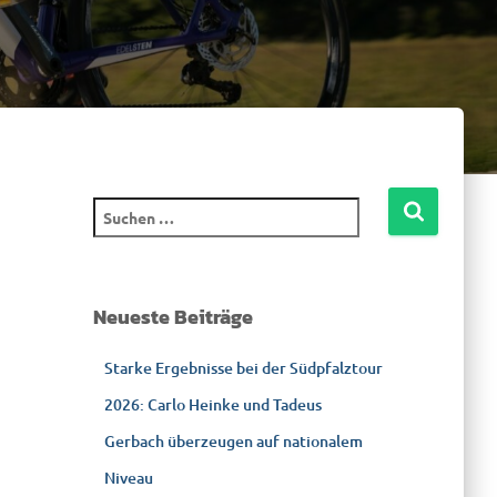
S
u
c
h
e
Neueste Beiträge
n
n
Starke Ergebnisse bei der Südpfalztour
a
c
2026: Carlo Heinke und Tadeus
h
Gerbach überzeugen auf nationalem
:
Niveau