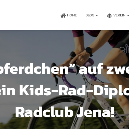
HOME
BLOG
VEREIN
pferdchen“ auf zwe
ein Kids-Rad-Dipl
Radclub Jena!