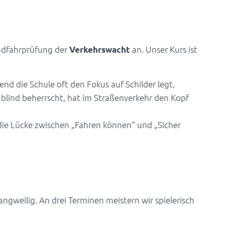
ng auf die Verkehrswacht
 Radfahrprüfung der
an. Unser Kurs ist
Verkehrswacht
nd die Schule oft den Fokus auf Schilder legt,
 blind beherrscht, hat im Straßenverkehr den Kopf
die Lücke zwischen „Fahren können“ und „Sicher
: 10 Stationen zum Erfolg
angweilig. An drei Terminen meistern wir spielerisch