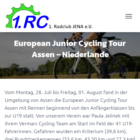
N
A
V
I
European Junior Cycling Tour
G
A
Assen – Niederlande
T
I
O
N
U
M
Vom Montag, 28. Juli bis Freitag, 01. August fand in der
S
C
Umgebung von Assen die European Junior Cycling Tour
H
Assen mit Rennen beginnend von den Anfängerklassen bis
A
zur U19 statt. Von unserem Verein war Paula Jelinek mit
L
T
ihrem Vermarc Cycling Team am Start im Feld der 41 U19-
E
Fahrerinnen. Gefahren wurden ein Kriterium (39,6 km),
N
drei Rundstreckenrennen (53,6 km, 43,50 km und 27,3 km)