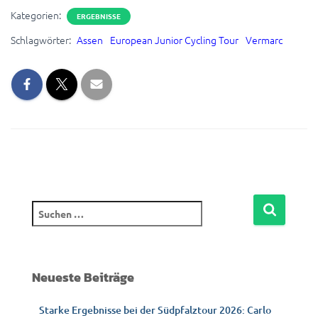
Kategorien:
ERGEBNISSE
Schlagwörter:
Assen
European Junior Cycling Tour
Vermarc
S
u
c
h
e
Neueste Beiträge
n
n
Starke Ergebnisse bei der Südpfalztour 2026: Carlo
a