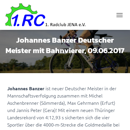
N
A
V
I
Johannes Banzer Deutscher
G
A
Meister mit Bahnvierer, 09.06.2017
T
I
O
N
U
M
S
ist neuer Deutscher Meister in der
Johannes Banzer
C
Mannschaftsverfolgung zusammen mit Michel
H
Aschenbrenner (Sömmerda), Max Gehrmann (Erfurt)
A
L
und Jannis Peter (Gera)! Mit einem neuen Thüringer
T
Landesrekord von 4:12,93 s sicherten sich die vier
E
Sportler über die 4000-m-Strecke die Goldmedaille bei
N