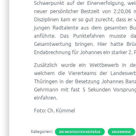
Schwerpunkt auf der Einerverfolgung, wel
neuer persönlicher Bestzeit von 2:20,06
Disziplinen kam er so gut zurecht, dass e
jungen Radtalente aus dem gesamten Bun
anführte. Das Punktefahren musste d
Gesamtwertung bringen. Hier hatte Brüc
Endabrechnung für Johannes ein starker 2. P
Zusätzlich wurde ein Wettbewerb in de
welchem die Viererteams der Landesver
Thüringen in der Besetzung Johannes Banz
Gehrmann mit fast 5 Sekunden Vorsprung
einfahren.
Foto: Ch. Kümmel
Kategorien:
DIE WICHTIGSTEN BEITRÄGE
ERGEBNISSE